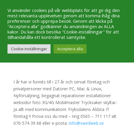
Vi använder cookies på vår webbplats för att ge dig den
mest relevanta upplevelsen genom att komma ihåg dina
preferenser och upprepa besök. Genom att klicka på
"Acceptera alla" godkänner du användningen av ALLA
kakor. Du kan dock besöka "Cookie-inställningar" för att
SwedWeb DATA 1997-
tillhandahålla ett kontrollerat samtycke.
2024
Cookie inställningar
Acceptera alla
maj 23, 2017
|
Nyheter
I år har vi funnits till i 27 år och servat företag och
privatpersoner med Datorer PC, Mac & Linux,
Nyförsäljning, begagnat reparationer installationer
websidor foto 3G/4G Mobilmaster Trycksaker skyltar-
Ja allt med kommunikation!. Fryksdalens Äldsta IT
företag !! Prova oss du med – ring 0565 – 711 117 alt
070-574 39 68 eller e-posta:
info@swedweb.se